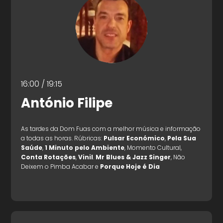
16:00 / 19:15
António Filipe
As tardes da Dom Fuas com a melhor música e informação
a todas as horas. Rúbricas:
Pulsar Económico
,
Pela Sua
Saúde
,
1 Minuto pelo Ambiente
, Momento Cultural,
Conta Rotações
,
Vinil
.
Mr Blues & Jazz Singer
, Não
Deixem o Pimba Acabar e
Porque Hoje é Dia