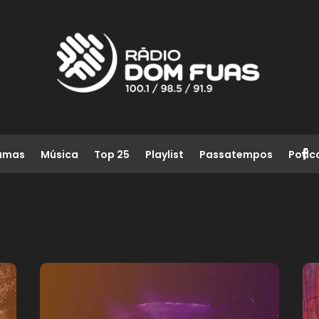
amas
Música
Top 25
Playlist
Passatempos
Podc