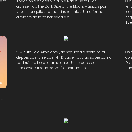
 Dom
Todos os dias das 21h à 1h a Rádio Dom Fuas
O p
apresenta… The Dark Side of the Moon.
Músicas por
fei
vezes tranquilas… outras, irreverentes! Uma forma
rec
diferente de terminar cada dia.
neg
Ec
“1 Minuto Pelo Ambiente”, de segunda a sexta-feira
Os 
depois das 10h e das 17h. Dicas e notícias sobre como
do 
poderá melhorar o ambiente. Um espaço da
Dom
responsabilidade de Marília Bernardino.
não
im