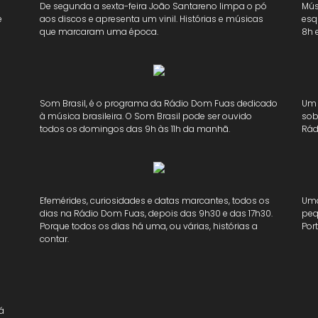
De segunda a sexta-feira João Santareno limpa o pó
Mús
e
aos discos e apresenta um vinil. Histórias e músicas
esq
que marcaram uma época.
8h 
Som Brasil, é o programa da Rádio Dom Fuas dedicado
Um 
à música brasileira. O Som Brasil pode ser ouvido
sob
todos os domingos das 9h às 11h da manhã.
Rád
Efemérides, curiosidades e datas marcantes, todos os
Uma
dias na Rádio Dom Fuas, depois das 9h30 e das 17h30.
peq
Porque todos os dias há uma, ou várias, histórias a
Por
contar.
dá