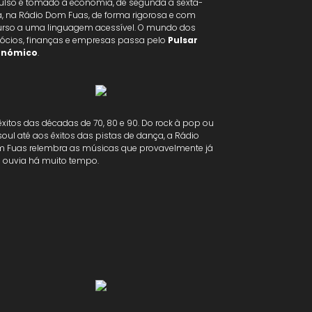
ulso é tomado à economia, de segunda a sexta-
ra, na Rádio Dom Fuas, de forma rigorosa e com
urso a uma linguagem acessível. O mundo dos
ócios, finanças e empresas passa pelo
Pulsar
onómico
.
êxitos das décadas de 70, 80 e 90. Do rock à pop ou
soul até aos êxitos das pistas de dança, a Rádio
 Fuas relembra as músicas que provavelmente já
 ouvia há muito tempo.