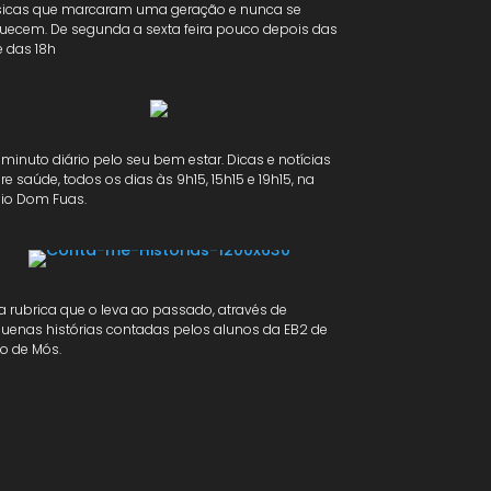
icas que marcaram uma geração e nunca se
uecem. De segunda a sexta feira pouco depois das
e das 18h
minuto diário pelo seu bem estar. Dicas e notícias
re saúde, todos os dias às 9h15, 15h15 e 19h15, na
io Dom Fuas.
 rubrica que o leva ao passado, através de
uenas histórias contadas pelos alunos da EB2 de
to de Mós.