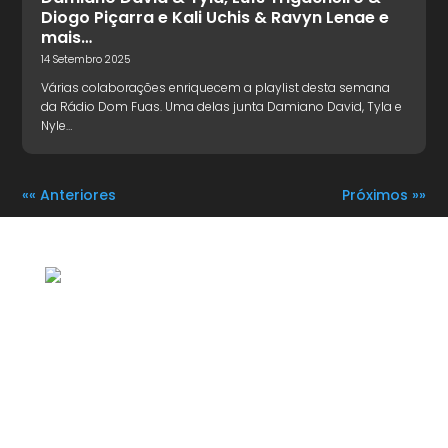
Diogo Piçarra e Kali Uchis & Ravyn Lenae e
mais…
14 Setembro 2025
Várias colaborações enriquecem a playlist desta semana
da Rádio Dom Fuas. Uma delas junta Damiano David, Tyla e
Nyle…
«« Anteriores
Próximos »»