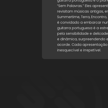
guitarra portuguesa e o pi
“Sem Palavras.” Eles apres
revisitam músicas antigas, e
Summertime, Terra, Encontro, 
é convidado a embarcar nu
guitarra portuguesa é a estr
pela sensibilidade e delicad
e dinâmica, surpreendendo e
acorde. Cada apresentação
inesquecível e irrepetível.