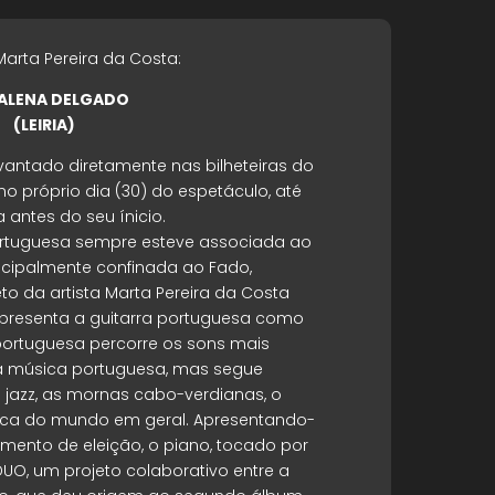
rta Pereira da Costa:
ALENA DELGADO
(LEIRIA)
vantado diretamente nas bilheteiras do
 no próprio dia (30) do espetáculo, até
 antes do seu ínicio.
portuguesa sempre esteve associada ao
cipalmente confinada ao Fado,
o da artista Marta Pereira da Costa
presenta a guitarra portuguesa como
 portuguesa percorre os sons mais
 a música portuguesa, mas segue
 jazz, as mornas cabo-verdianas, o
sica do mundo em geral. Apresentando-
mento de eleição, o piano, tocado por
UO, um projeto colaborativo entre a