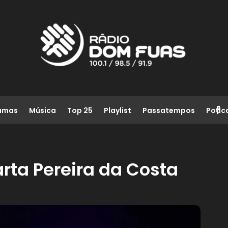
amas
Música
Top 25
Playlist
Passatempos
Podc
ta Pereira da Costa