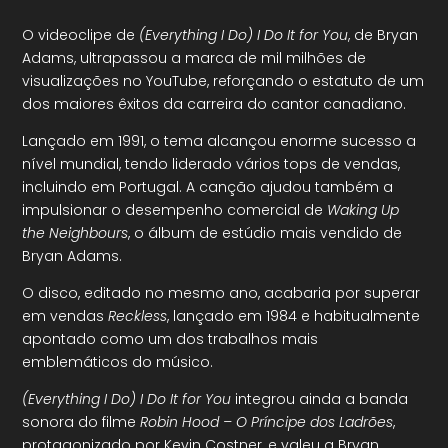
O videoclipe de
(Everything I Do) I Do It for You
, de Bryan
Adams, ultrapassou a marca de mil milhões de
visualizações no YouTube, reforçando o estatuto de um
dos maiores êxitos da carreira do cantor canadiano.
Lançado em 1991, o tema alcançou enorme sucesso a
nível mundial, tendo liderado vários tops de vendas,
incluindo em Portugal. A canção ajudou também a
impulsionar o desempenho comercial de
Waking Up
the Neighbours
, o álbum de estúdio mais vendido de
Bryan Adams.
O disco, editado no mesmo ano, acabaria por superar
em vendas
Reckless
, lançado em 1984 e habitualmente
apontado como um dos trabalhos mais
emblemáticos do músico.
(Everything I Do) I Do It for You
integrou ainda a banda
sonora do filme
Robin Hood – O Príncipe dos Ladrões
,
protagonizado por Kevin Costner, e valeu a Bryan