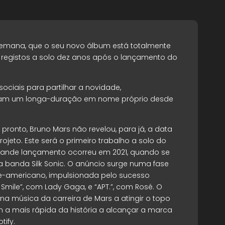
semana, que o seu novo álbum está totalmente
 registos a solo dez anos após o lançamento do
 sociais para partilhar a novidade,
vam um longa-duração em nome próprio desde
pronto, Bruno Mars não revelou, para já, a data
rojeto. Este será o primeiro trabalho a solo do
rande lançamento ocorreu em 2021, quando se
a banda Silk Sonic. O anúncio surge numa fase
e-americano, impulsionada pelo sucesso
Smile”, com Lady Gaga, e “APT.”, com Rosé. O
 música da carreira de Mars a atingir o topo
ém a mais rápida da história a alcançar a marca
tify.