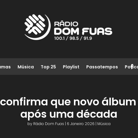
amas
Música
Top 25
Playlist
Passatempos
Podc
 confirma que novo álbum 
após uma década
by
Rádio Dom Fuas
|
6 Janeiro 2026
|
Música