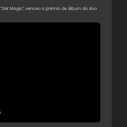
, “24K Magic”, venceu o prémio de Álbum do Ano