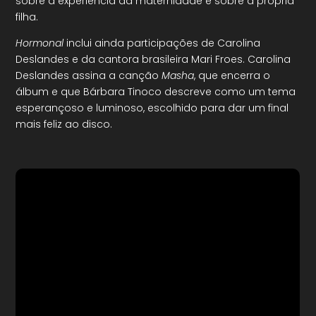
sobre a experiência da maternidade e sobre a própria
filha.
Hormonal
inclui ainda participações de Carolina
Deslandes e da cantora brasileira Mari Froes. Carolina
Deslandes assina a canção
Masha
, que encerra o
álbum e que Bárbara Tinoco descreve como um tema
esperançoso e luminoso, escolhido para dar um final
mais feliz ao disco.